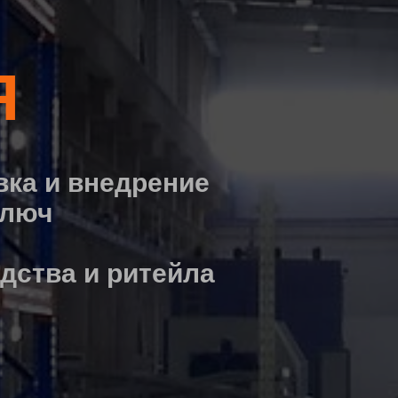
Я
вка и внедрение
ключ
дства и ритейла